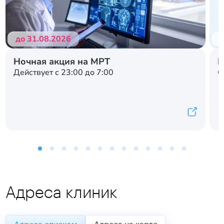
до 31.08.2026
д
Ночная акция на МРТ
Н
Действует с 23:00 до 7:00
С
Адреса клиник
Адреса списком
Адреса на карте